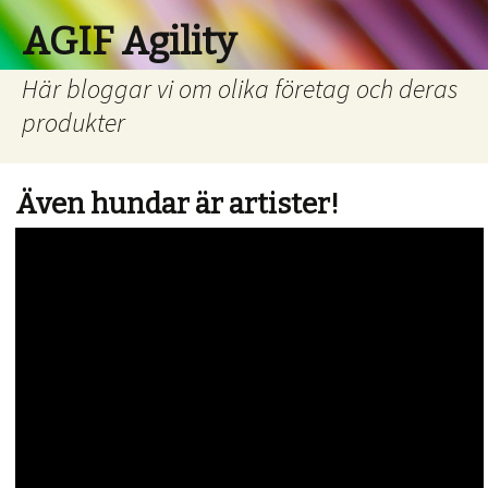
AGIF Agility
Här bloggar vi om olika företag och deras
produkter
Även hundar är artister!