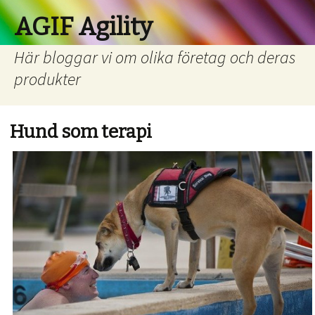
AGIF Agility
Här bloggar vi om olika företag och deras
produkter
Hund som terapi